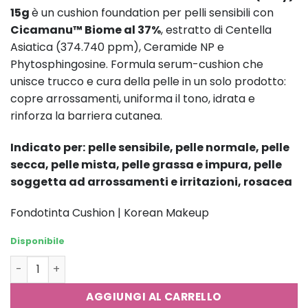
15g
è un cushion foundation per pelli sensibili con
Cicamanu™ Biome al 37%
, estratto di Centella
Asiatica (374.740 ppm), Ceramide NP e
Phytosphingosine. Formula serum-cushion che
unisce trucco e cura della pelle in un solo prodotto:
copre arrossamenti, uniforma il tono, idrata e
rinforza la barriera cutanea.
Indicato per:
pelle sensibile, pelle normale, pelle
secca, pelle mista, pelle grassa e impura, pelle
soggetta ad arrossamenti e irritazioni, rosacea
Fondotinta Cushion | Korean Makeup
Disponibile
PARNELL Cicamanu Serum Cushion #21N (Rosy) 15g quan
AGGIUNGI AL CARRELLO