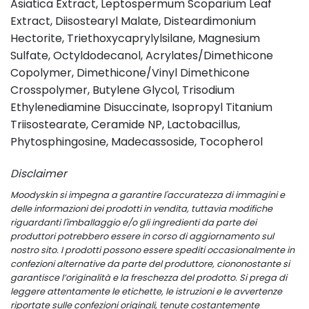
Asiatica Extract, Leptospermum Scoparium Leaf
Extract, Diisostearyl Malate, Disteardimonium
Hectorite, Triethoxycaprylylsilane, Magnesium
Sulfate, Octyldodecanol, Acrylates/Dimethicone
Copolymer, Dimethicone/Vinyl Dimethicone
Crosspolymer, Butylene Glycol, Trisodium
Ethylenediamine Disuccinate, Isopropyl Titanium
Triisostearate, Ceramide NP, Lactobacillus,
Phytosphingosine, Madecassoside, Tocopherol
Disclaimer
Moodyskin si impegna a garantire l'accuratezza di immagini e
delle informazioni dei prodotti in vendita, tuttavia modifiche
riguardanti l'imballaggio e/o gli ingredienti da parte dei
produttori potrebbero essere in corso di aggiornamento sul
nostro sito. I prodotti possono essere spediti occasionalmente in
confezioni alternative da parte del produttore, ciononostante si
garantisce l’originalità e la freschezza del prodotto. Si prega di
leggere attentamente le etichette, le istruzioni e le avvertenze
riportate sulle confezioni originali, tenute costantemente