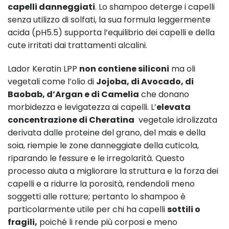
capelli danneggiati
. Lo shampoo deterge i capelli
senza utilizzo di solfati, la sua formula leggermente
acida (pH5.5) supporta l’equilibrio dei capelli e della
cute irritati dai trattamenti alcalini.
Lador Keratin LPP
non contiene siliconi
ma oli
vegetali come l’olio di
Jojoba, di Avocado, di
Baobab, d’Argan e di Camelia
che donano
morbidezza e levigatezza ai capelli. L’
elevata
concentrazione di Cheratina
vegetale idrolizzata
derivata dalle proteine del grano, del mais e della
soia, riempie le zone danneggiate della cuticola,
riparando le fessure e le irregolarità. Questo
processo aiuta a migliorare la struttura e la forza dei
capelli e a ridurre la porosità, rendendoli meno
soggetti alle rotture; pertanto lo shampoo è
particolarmente utile per chi ha capelli
sottili o
fragili,
poiché li rende più corposi e meno