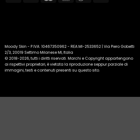
Transfer
Moody Skin - P.IVA: 10467350962 - REA:MI-2533652 | Via Piero Gobetti
2/3, 20019 Settimo Milanese MI, Italia
© 2018-2026, tutti i diritti riservati. Marchi e Copyright appartengono
ai rispettivi proprietari, è vietata la riproduzione seppur parziale di
immagini, testi e contenuti presenti su questo sito.