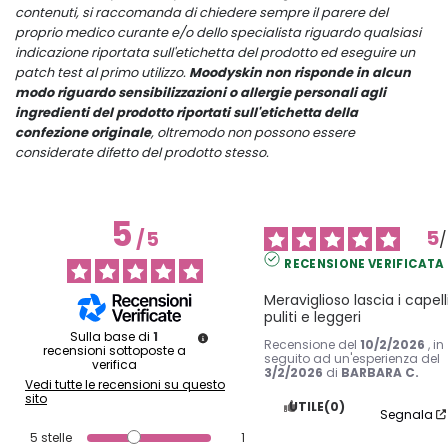
contenuti, si raccomanda di chiedere sempre il parere del
proprio medico curante e/o dello specialista riguardo qualsiasi
indicazione riportata sull'etichetta del prodotto ed eseguire un
patch test al primo utilizzo.
Moodyskin non risponde in alcun
modo riguardo sensibilizzazioni o allergie personali agli
ingredienti del prodotto riportati sull'etichetta della
confezione originale
, oltremodo non possono essere
considerate difetto del prodotto stesso.
5
5
/
5
/
RECENSIONE VERIFICATA
Meraviglioso lascia i capelli
puliti e leggeri
Sulla base di
1
Recensione del
10/2/2026
, in
recensioni sottoposte a
seguito ad un'esperienza del
verifica
3/2/2026
di
BARBARA C.
Vedi tutte le recensioni su questo
sito
UTILE
(0)
Segnala
5
stelle
1