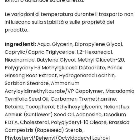
lontano dalla luce solare diretta.
Le variazioni di temperatura durante il trasporto non
influiscono sulla stabilità o sulle proprietà del
prodotto.
Ingredienti:
Aqua, Glycerin, Dipropylene Glycol,
Caprylic/Capric Triglyceride, 1,2-Hexanediol,
Niacinamide, Butylene Glycol, Methyl Gluceth-20,
Polyglyceryl-3 Methylglucose Distearate, Panax
Ginseng Root Extract, Hydrogenated Lecithin,
Sorbitan Stearate, Ammonium
Acryloyldimethyltaurate/VP Copolymer, Macadamia
Ternifolia Seed Oil, Carbomer, Tromethamine,
Betaine, Tocopherol, Ethylhexylglycerin, Helianthus
Annuus (Sunflower) Seed Oil, Adenosine, Disodium
EDTA, Cholesterol, Polyglyceryl-10 Oleate, Brassica
Campestris (Rapeseed) Sterols,
Phytosteryl/Behenyl/Octyldodecyl Lauroyl