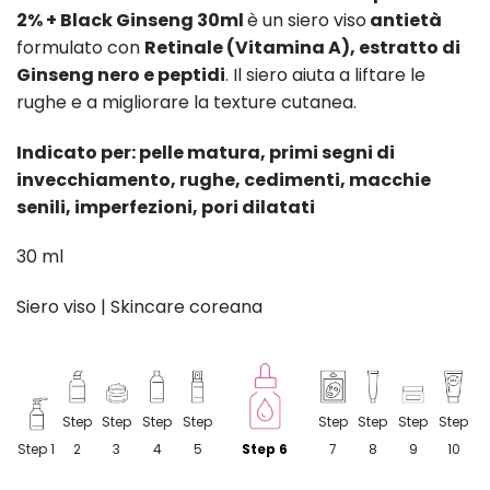
2% + Black Ginseng 30ml
è un siero viso
antietà
formulato con
Retinale (Vitamina A), estratto di
Ginseng nero e peptidi
. Il siero aiuta a liftare le
rughe e a migliorare la texture cutanea.
Indicato per: pelle matura, primi segni di
invecchiamento, rughe, cedimenti, macchie
senili, imperfezioni, pori dilatati
30 ml
Siero viso | Skincare coreana
Step
Step
Step
Step
Step
Step
Step
Step
Step 1
2
3
4
5
Step 6
7
8
9
10