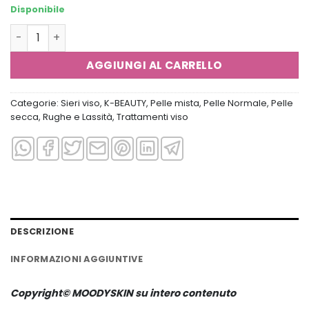
Disponibile
K-SECRET SEOUL 1988 Serum : Retinal Liposome 2% + Blac
AGGIUNGI AL CARRELLO
Categorie:
Sieri viso
,
K-BEAUTY
,
Pelle mista
,
Pelle Normale
,
Pelle
secca
,
Rughe e Lassità
,
Trattamenti viso
DESCRIZIONE
INFORMAZIONI AGGIUNTIVE
Copyright© MOODYSKIN su intero contenuto