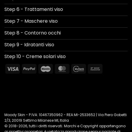
Step 6 - Trattamenti viso
Step 7 - Maschere viso
Step 8 - Contorno occhi
Step 9 - Idratanti viso
Step 10 - Creme solari viso
Visa
PayPal
Maestro
MasterCard
MyBank
Bank
Transfer
Moody Skin - P.IVA: 10467350962 - REA:MI-2533652 | Via Piero Gobetti
2/3, 20019 Settimo Milanese MI, Italia
© 2018-2026, tutti i diritti riservati. Marchi e Copyright appartengono
ai rispettivi proprietari, è vietata la riproduzione seppur parziale di