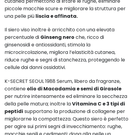
cutanea permettono di liftare le rughe, eliminare
piccole macchie scure e migliorare la struttura per
una pelle più
liscia e affinata.
Il siero viso inoltre è arricchito con una elevata
percentuale di
Ginseng nero
che, ricco di
ginsenosidi e antiossidanti, stimola la
microcircolazione, migliora l’elasticità cutanea,
riduce rughe e segni di stanchezza, proteggendo le
cellule dai danni ossidativi.
K-SECRET SEOUL 1988 Serum, libero da fragranze,
contiene
olio di Macadamia e semi di Girasole
per nutrire intensamente ed eliminare la secchezza
della pelle matura; inoltre la
Vitamina C e 3 tipi di
peptidi
supportano la produzione di collagene per
migliorarne la compattezza. Questo siero è perfetto
per agire sui primi segni di invecchiamento: rughe,
macchie senili e cedimenti; dona alla pelle un