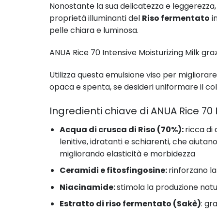
Nonostante la sua delicatezza e leggerezza, i
proprietà illuminanti del
Riso fermentato
i
pelle chiara e luminosa.
ANUA Rice 70 Intensive Moisturizing Milk graz
Utilizza questa emulsione viso per migliorare 
opaca e spenta, se desideri uniformare il col
Ingredienti chiave di ANUA Rice 70 
Acqua di crusca di Riso (70%):
ricca di
lenitive, idratanti e schiarenti, che aiuta
migliorando elasticità e morbidezza
Ceramidi e fitosfingosine:
rinforzano l
Niacinamide:
stimola la produzione nat
Estratto di riso fermentato (Sakè)
: gr