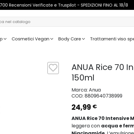
1700 Recensioni Verificate e Truspilot - SPEDIZIONI FINO AL 18/8
C
:
Up
Cosmetici Vegan
Body Care
Trattamenti viso spe
ANUA Rice 70 In
150ml
Marca:
Anua
COD:
8809640738999
24,99
€
ANUA Rice 70 Intensive M
leggera con
acqua e ferm
Niacinamide
. L’emulsione