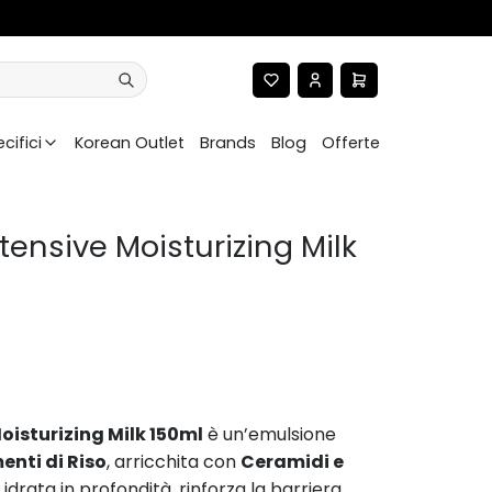
LICCA QUI
cifici
Korean Outlet
Brands
Blog
Offerte
tensive Moisturizing Milk
oisturizing Milk 150ml
è un’emulsione
enti di Riso
, arricchita con
Ceramidi e
 idrata in profondità, rinforza la barriera