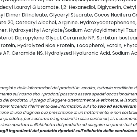
cyl Lauroyl Glutamate, 1,2-Hexanediol, Diglycerin, Cetyl
l Dimer Dilinoleate, Glyceryl Stearate, Cocos Nucifera C
bate 20, Cetearyl Alcohol, Arginine, Hydroxyacetophenone,
er, Hydroxyethyl Acrylate/Sodium Acryloyldimethyl Taur
rol, Dipropylene Glycol, Ceramide NP, Sorbitan Isosteara
rotein, Hydrolyzed Rice Protein, Tocopherol, Ectoin, Phyto
AP, Ceramide NS, Hydrolyzed Hyaluronic Acid, Sodium Ac
ini e delle informazioni dei prodotti in vendita, tuttavia modifiche ri
ento sul nostro sito. I prodotti possono essere spediti occasionalment
 del prodotto. Si prega di leggere attentamente le etichette, le istruzion
re; facendo riferimento alle informazioni sul sito
solo ed esclusivame
zione di una diagnosi o la prescrizione di un trattamento, e non sostitu
 di un prodotto, per sostanze o ingredienti in esso contenuti, si raccom
zione riportata sull'etichetta del prodotto ed eseguire un patch test al 
gli ingredienti del prodotto riportati sull'etichetta della confezione