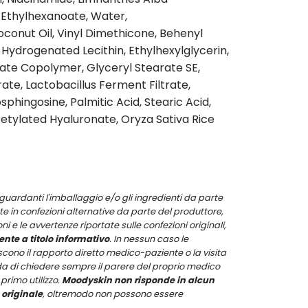
 Ethylhexanoate, Water,
oconut Oil, Vinyl Dimethicone, Behenyl
 Hydrogenated Lecithin, Ethylhexylglycerin,
ate Copolymer, Glyceryl Stearate SE,
te, Lactobacillus Ferment Filtrate,
sphingosine, Palmitic Acid, Stearic Acid,
etylated Hyaluronate, Oryza Sativa Rice
guardanti l'imballaggio e/o gli ingredienti da parte
e in confezioni alternative da parte del produttore,
i e le avvertenze riportate sulle confezioni originali,
nte a titolo informativo
. In nessun caso le
iscono il rapporto diretto medico-paziente o la visita
anda di chiedere sempre il parere del proprio medico
primo utilizzo.
Moodyskin non risponde in alcun
 originale
, oltremodo non possono essere