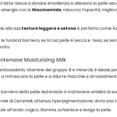
l latte riesce a donare emollienza e alleviare la pelle secc
n sinergia con la
Niacinamide
, riducono l’opacità, miglio
ie alla sua
texture leggera e setosa
è perfetta come ba
le funzioni barriera, se la tua pelle è secca e tesa, se sent
orito.
Intensive Moisturizing Milk
 antiossidanti, vitamine del gruppo B e minerali, è ideale pe
no a rinfrescare la pelle e a ridurre macchie e arrossamenti.
a barriera della pelle aiutandola a trattenere umidità al 
urale di Ceramidi, attenua l’iperpigmentazione, dona una 
azie all’acido cogico, illumina, schiarisce e leviga la pelle