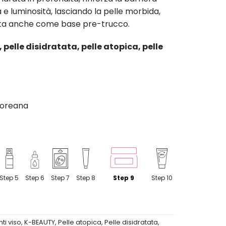
à e luminosità, lasciando la pelle morbida,
tta anche come base pre-trucco.
, pelle disidratata, pelle atopica, pelle
coreana
Step 5
Step 6
Step 7
Step 8
Step 9
Step 10
nti viso
,
K-BEAUTY
,
Pelle atopica
,
Pelle disidratata
,