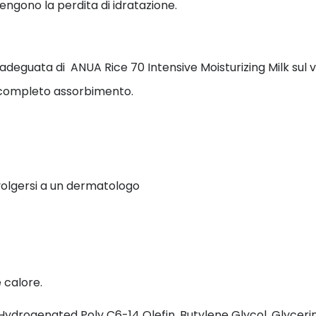
engono la perdita di idratazione.
adeguata di ANUA Rice 70 Intensive Moisturizing Milk sul v
 completo assorbimento.
rivolgersi a un dermatologo
 calore.
Hydrogenated Poly C6-14 Olefin, Butylene Glycol, Glyceri