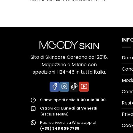
INF
Sito di Skincare Coreana dal 2018.
Doma
Magazzino a Milano con
Condi
spedizioni H24-48 in tutta Italia.
Moda
Con
Siamo aperti dalle
9.00 alle 18.00
.
Resi 
Ci trovi dal
Lunedì al Venerdi
Priv
(esclusi festivi)
Puoi scriverci su Whatsapp al
Cook
(+39) 348 609 7788