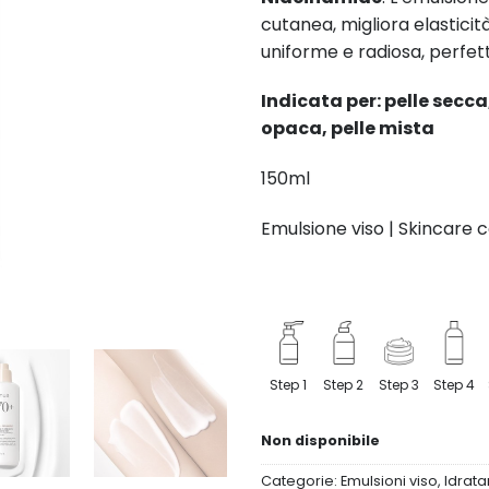
cutanea, migliora elasticit
uniforme e radiosa, perfe
Indicata per: pelle secca
opaca, pelle mista
150ml
Emulsione viso | Skincare 
Step 1
Step 2
Step 3
Step 4
Non disponibile
Categorie:
Emulsioni viso
,
Idrata