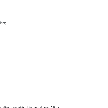
iso;
n, Niacinamide, Limnanthes Alba