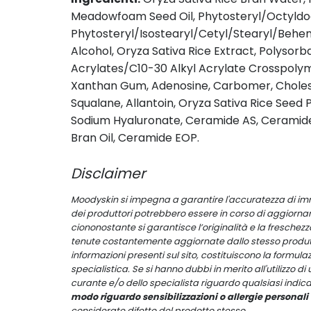
Meadowfoam Seed Oil, Phytosteryl/Octyldode
Phytosteryl/Isostearyl/Cetyl/Stearyl/Beheny
Alcohol, Oryza Sativa Rice Extract, Polysor
Acrylates/C10-30 Alkyl Acrylate Crosspolym
Xanthan Gum, Adenosine, Carbomer, Choleste
Squalane, Allantoin, Oryza Sativa Rice Seed P
Sodium Hyaluronate, Ceramide AS, Ceramide 
Bran Oil, Ceramide EOP.
Disclaimer
Moodyskin si impegna a garantire l'accuratezza di immag
dei produttori potrebbero essere in corso di aggiornam
ciononostante si garantisce l’originalità e la freschezza
tenute costantemente aggiornate dallo stesso produtto
informazioni presenti sul sito, costituiscono la formula
specialistica. Se si hanno dubbi in merito all'utilizzo
curante e/o dello specialista riguardo qualsiasi indica
modo riguardo sensibilizzazioni o allergie personali a
considerate difetto del prodotto stesso.